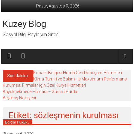
İçeriğe
Pazar, Ağustos 9, 2026
geç
Kuzey Blog
Sosyal Bilgi Paylaşım Sitesi
Kocaeli Bölgesi Hurda Geri Dönüşüm Hizmetleri
Son dakika:
Klima Tamiri ve Bakımı ile Maksimum Performans
Kurumsal Firmalar İçin Özel Kurye Hizmetleri
Büyükçekmece Hurdacı – Sumru Hurda
Beşiktaş Nakliyeci
Etiket: sözleşmenin kurulması
Borçlar Hukuku
Temmuz 5, 2019