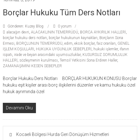
Borçlar Hukuku Tüm Ders Notları
Gönderen: Kuzey Blog
0 yorum
alacağın devri
,
ALACAKLININ TEMERRÜDÜ
,
BORCA AYKIRILIK HALLERİ
,
borçlar hukuku ders notları
,
borçlar hukukunun kaynakları
,
Borçların Sona
Ermesi
,
BORÇLUNUN TEMERRÜDÜ
,
edim
,
eksik borçlar
,
faiz oranları
,
GENEL
İŞLEM KOŞULLARI
,
HUKUKA UYGUNLUK SEBEPLERİ
,
hukuki işlemler
,
ifanın
ispatı
,
irade ve beyan arasındaki uyumsuzluklar
,
KUSURSUZ SORUMLULUK
HALLERİ
,
sözleşmenin kurulması
,
Temsil Yetkisini Sona Erdiren Haller
,
ZAMANAŞIMINI KESEN SEBEPLER
Borçlar Hukuku Ders Notları BORÇLAR HUKUKUN KONUSU Borçlar
hukuku eşit kişiler arası borç ilişkilerini düzenler ve kamu hukuku özel
hukuk ayrımında özel
Devamını Oku
Kocaeli Bölgesi Hurda Geri Dönüşüm Hizmetleri