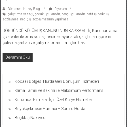
Gönderen: Kuzey Blog
0 yorum
çalıştırma yasağı
,
çocuk işçi kimdir
,
genç işçi kimdir
,
hafif iş nedir
,
iş
sözleşmesi nedir
,
iş sözleşmesinin yapılması
DÖRDÜNCÜ BÖLÜM İŞ KANUNU’NUN KAPSAMI İş Kanunun amacı
işverenler ile bir iş sözleşmesine dayanarak çalıştırılan işçilerin
çalışma şartları ve çalışma ortamına ilişkin hak
Devamını Oku
Kocaeli Bölgesi Hurda Geri Dönüşüm Hizmetleri
Klima Tamiri ve Bakımı ile Maksimum Performans
Kurumsal Firmalar İçin Özel Kurye Hizmetleri
Büyükçekmece Hurdacı – Sumru Hurda
Beşiktaş Nakliyeci