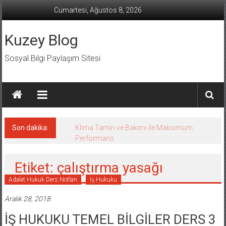
İçeriğe
Cumartesi, Ağustos 8, 2026
geç
Kuzey Blog
Sosyal Bilgi Paylaşım Sitesi
Son dakika:
Klima Tamiri ve Bakımı ile Maksimum
Performans
Etiket: çalıştırma yasağı
Adalet Hukuk Ders Notları
İş Hukuku
Aralık 28, 2018
İŞ HUKUKU TEMEL BİLGİLER DERS 3