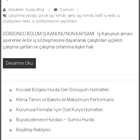
Gönderen: Kuzey Blog
0 yorum
çalıştırma yasağı
,
çocuk işçi kimdir
,
genç işçi kimdir
,
hafif iş nedir
,
iş
sözleşmesi nedir
,
iş sözleşmesinin yapılması
DÖRDÜNCÜ BÖLÜM İŞ KANUNU’NUN KAPSAMI İş Kanunun amacı
işverenler ile bir iş sözleşmesine dayanarak çalıştırılan işçilerin
çalışma şartları ve çalışma ortamına ilişkin hak
Devamını Oku
Kocaeli Bölgesi Hurda Geri Dönüşüm Hizmetleri
Klima Tamiri ve Bakımı ile Maksimum Performans
Kurumsal Firmalar İçin Özel Kurye Hizmetleri
Büyükçekmece Hurdacı – Sumru Hurda
Beşiktaş Nakliyeci