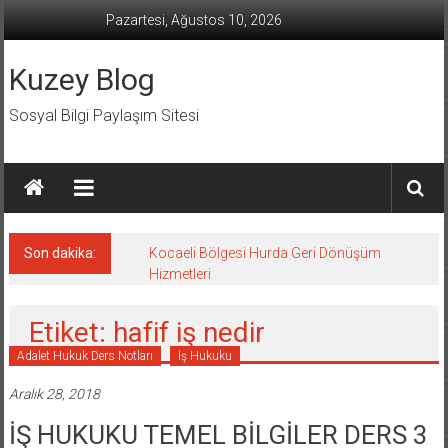
İçeriğe
Pazartesi, Ağustos 10, 2026
geç
Kuzey Blog
Sosyal Bilgi Paylaşım Sitesi
Son dakika:
Kocaeli Bölgesi Hurda Geri Dönüşüm
Hizmetleri
Etiket: hafif iş nedir
Adalet Hukuk Ders Notları
İş Hukuku
Aralık 28, 2018
İŞ HUKUKU TEMEL BİLGİLER DERS 3