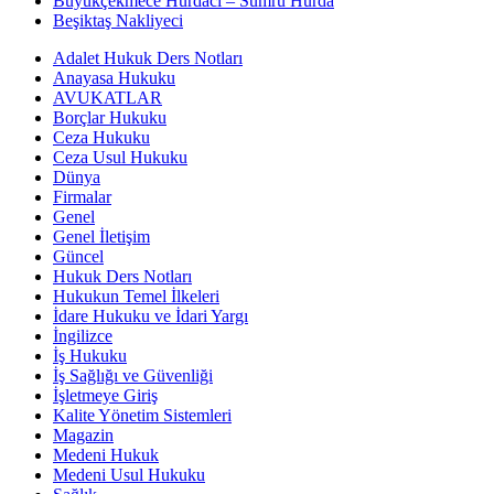
Büyükçekmece Hurdacı – Sumru Hurda
Beşiktaş Nakliyeci
Adalet Hukuk Ders Notları
Anayasa Hukuku
AVUKATLAR
Borçlar Hukuku
Ceza Hukuku
Ceza Usul Hukuku
Dünya
Firmalar
Genel
Genel İletişim
Güncel
Hukuk Ders Notları
Hukukun Temel İlkeleri
İdare Hukuku ve İdari Yargı
İngilizce
İş Hukuku
İş Sağlığı ve Güvenliği
İşletmeye Giriş
Kalite Yönetim Sistemleri
Magazin
Medeni Hukuk
Medeni Usul Hukuku