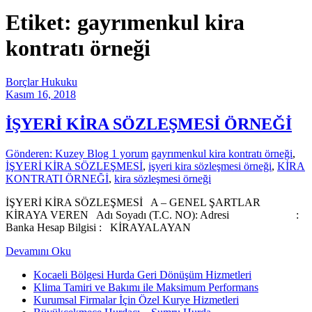
Etiket: gayrımenkul kira
kontratı örneği
Borçlar Hukuku
Kasım 16, 2018
İŞYERİ KİRA SÖZLEŞMESİ ÖRNEĞİ
Gönderen: Kuzey Blog
1 yorum
gayrımenkul kira kontratı örneği
,
İŞYERİ KİRA SÖZLEŞMESİ
,
işyeri kira sözleşmesi örneği
,
KİRA
KONTRATI ÖRNEĞİ
,
kira sözleşmesi örneği
İŞYERİ KİRA SÖZLEŞMESİ A – GENEL ŞARTLAR
KİRAYA VEREN Adı Soyadı (T.C. NO): Adresi :
Banka Hesap Bilgisi : KİRAYALAYAN
Devamını Oku
Kocaeli Bölgesi Hurda Geri Dönüşüm Hizmetleri
Klima Tamiri ve Bakımı ile Maksimum Performans
Kurumsal Firmalar İçin Özel Kurye Hizmetleri