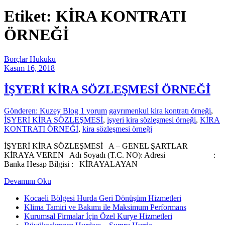
Etiket: KİRA KONTRATI
ÖRNEĞİ
Borçlar Hukuku
Kasım 16, 2018
İŞYERİ KİRA SÖZLEŞMESİ ÖRNEĞİ
Gönderen: Kuzey Blog
1 yorum
gayrımenkul kira kontratı örneği
,
İŞYERİ KİRA SÖZLEŞMESİ
,
işyeri kira sözleşmesi örneği
,
KİRA
KONTRATI ÖRNEĞİ
,
kira sözleşmesi örneği
İŞYERİ KİRA SÖZLEŞMESİ A – GENEL ŞARTLAR
KİRAYA VEREN Adı Soyadı (T.C. NO): Adresi :
Banka Hesap Bilgisi : KİRAYALAYAN
Devamını Oku
Kocaeli Bölgesi Hurda Geri Dönüşüm Hizmetleri
Klima Tamiri ve Bakımı ile Maksimum Performans
Kurumsal Firmalar İçin Özel Kurye Hizmetleri