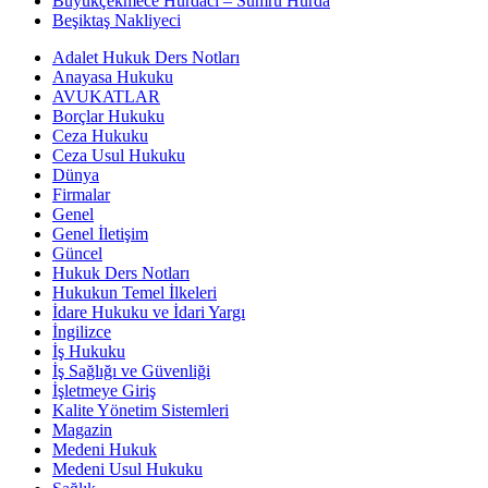
Büyükçekmece Hurdacı – Sumru Hurda
Beşiktaş Nakliyeci
Adalet Hukuk Ders Notları
Anayasa Hukuku
AVUKATLAR
Borçlar Hukuku
Ceza Hukuku
Ceza Usul Hukuku
Dünya
Firmalar
Genel
Genel İletişim
Güncel
Hukuk Ders Notları
Hukukun Temel İlkeleri
İdare Hukuku ve İdari Yargı
İngilizce
İş Hukuku
İş Sağlığı ve Güvenliği
İşletmeye Giriş
Kalite Yönetim Sistemleri
Magazin
Medeni Hukuk
Medeni Usul Hukuku