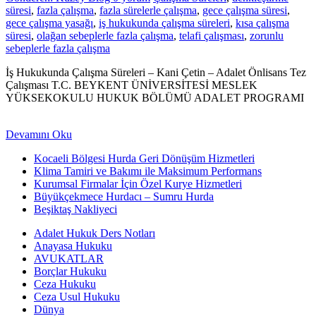
süresi
,
fazla çalışma
,
fazla sürelerle çalışma
,
gece çalışma süresi
,
gece çalışma yasağı
,
iş hukukunda çalışma süreleri
,
kısa çalışma
süresi
,
olağan sebeplerle fazla çalışma
,
telafi çalışması
,
zorunlu
sebeplerle fazla çalışma
İş Hukukunda Çalışma Süreleri – Kani Çetin – Adalet Önlisans Tez
Çalışması T.C. BEYKENT ÜNİVERSİTESİ MESLEK
YÜKSEKOKULU HUKUK BÖLÜMÜ ADALET PROGRAMI
Devamını Oku
Kocaeli Bölgesi Hurda Geri Dönüşüm Hizmetleri
Klima Tamiri ve Bakımı ile Maksimum Performans
Kurumsal Firmalar İçin Özel Kurye Hizmetleri
Büyükçekmece Hurdacı – Sumru Hurda
Beşiktaş Nakliyeci
Adalet Hukuk Ders Notları
Anayasa Hukuku
AVUKATLAR
Borçlar Hukuku
Ceza Hukuku
Ceza Usul Hukuku
Dünya