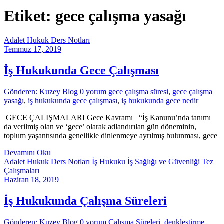
Etiket: gece çalışma yasağı
Adalet Hukuk Ders Notları
Temmuz 17, 2019
İş Hukukunda Gece Çalışması
Gönderen: Kuzey Blog
0 yorum
gece çalışma süresi
,
gece çalışma
yasağı
,
iş hukukunda gece çalışması
,
iş hukukunda gece nedir
GECE ÇALIŞMALARI Gece Kavramı “İş Kanunu’nda tanımı
da verilmiş olan ve ‘gece’ olarak adlandırılan gün döneminin,
toplum yaşantısında genellikle dinlenmeye ayrılmış bulunması, gece
Devamını Oku
Adalet Hukuk Ders Notları
İş Hukuku
İş Sağlığı ve Güvenliği
Tez
Çalışmaları
Haziran 18, 2019
İş Hukukunda Çalışma Süreleri
Gönderen: Kuzey Blog
0 yorum
Çalışma Süreleri
,
denkleştirme