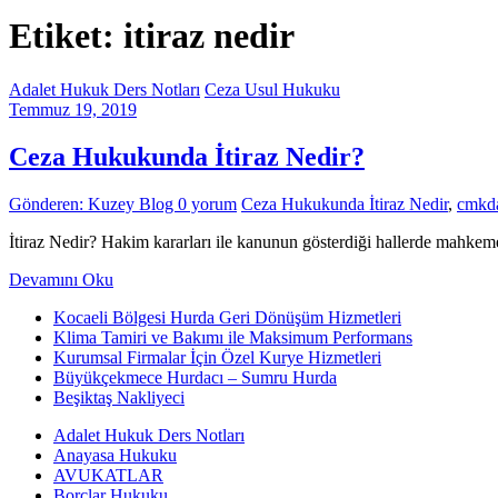
Etiket: itiraz nedir
Adalet Hukuk Ders Notları
Ceza Usul Hukuku
Temmuz 19, 2019
Ceza Hukukunda İtiraz Nedir?
Gönderen: Kuzey Blog
0 yorum
Ceza Hukukunda İtiraz Nedir
,
cmkda
İtiraz Nedir? Hakim kararları ile kanunun gösterdiği hallerde mahkem
Devamını Oku
Kocaeli Bölgesi Hurda Geri Dönüşüm Hizmetleri
Klima Tamiri ve Bakımı ile Maksimum Performans
Kurumsal Firmalar İçin Özel Kurye Hizmetleri
Büyükçekmece Hurdacı – Sumru Hurda
Beşiktaş Nakliyeci
Adalet Hukuk Ders Notları
Anayasa Hukuku
AVUKATLAR
Borçlar Hukuku