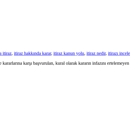
 itiraz
,
itiraz hakkında karar
,
itiraz kanun yolu
,
itiraz nedir
,
itirazı ince
e kararlarına karşı başvurulan, kural olarak kararın infazını ertelemey