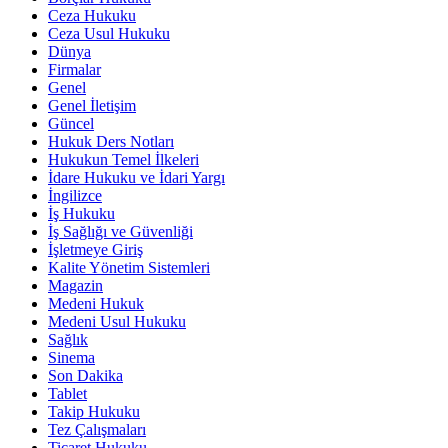
Ceza Hukuku
Ceza Usul Hukuku
Dünya
Firmalar
Genel
Genel İletişim
Güncel
Hukuk Ders Notları
Hukukun Temel İlkeleri
İdare Hukuku ve İdari Yargı
İngilizce
İş Hukuku
İş Sağlığı ve Güvenliği
İşletmeye Giriş
Kalite Yönetim Sistemleri
Magazin
Medeni Hukuk
Medeni Usul Hukuku
Sağlık
Sinema
Son Dakika
Tablet
Takip Hukuku
Tez Çalışmaları
Ticaret Hukuku