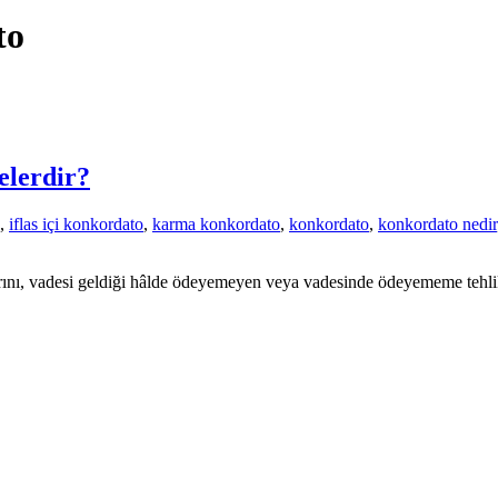
to
elerdir?
,
iflas içi konkordato
,
karma konkordato
,
konkordato
,
konkordato nedir
nı, vadesi geldiği hâlde ödeyemeyen veya vadesinde ödeyememe tehlike