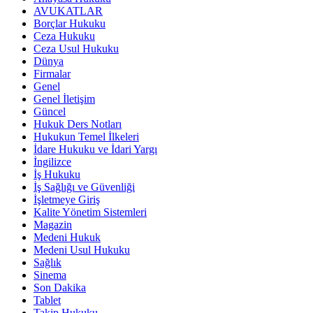
AVUKATLAR
Borçlar Hukuku
Ceza Hukuku
Ceza Usul Hukuku
Dünya
Firmalar
Genel
Genel İletişim
Güncel
Hukuk Ders Notları
Hukukun Temel İlkeleri
İdare Hukuku ve İdari Yargı
İngilizce
İş Hukuku
İş Sağlığı ve Güvenliği
İşletmeye Giriş
Kalite Yönetim Sistemleri
Magazin
Medeni Hukuk
Medeni Usul Hukuku
Sağlık
Sinema
Son Dakika
Tablet
Takip Hukuku