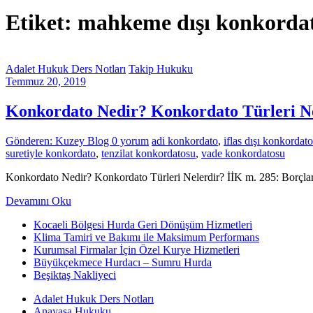
Etiket: mahkeme dışı konkorda
Adalet Hukuk Ders Notları
Takip Hukuku
Temmuz 20, 2019
Konkordato Nedir? Konkordato Türleri N
Gönderen: Kuzey Blog
0 yorum
adi konkordato
,
iflas dışı konkordato
suretiyle konkordato
,
tenzilat konkordatosu
,
vade konkordatosu
Konkordato Nedir? Konkordato Türleri Nelerdir? İİK m. 285: Borçları
Devamını Oku
Kocaeli Bölgesi Hurda Geri Dönüşüm Hizmetleri
Klima Tamiri ve Bakımı ile Maksimum Performans
Kurumsal Firmalar İçin Özel Kurye Hizmetleri
Büyükçekmece Hurdacı – Sumru Hurda
Beşiktaş Nakliyeci
Adalet Hukuk Ders Notları
Anayasa Hukuku