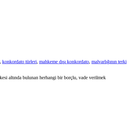
,
konkordato türleri
,
mahkeme dışı konkordato
,
malvarlığının terki
si altında bulunan herhangi bir borçlu, vade verilmek