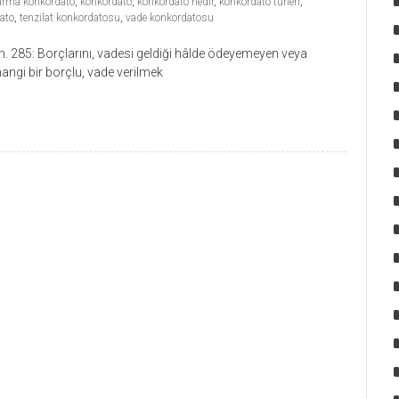
arma konkordato
,
konkordato
,
konkordato nedir
,
konkordato türleri
,
dato
,
tenzilat konkordatosu
,
vade konkordatosu
m. 285: Borçlarını, vadesi geldiği hâlde ödeyemeyen veya
ngi bir borçlu, vade verilmek