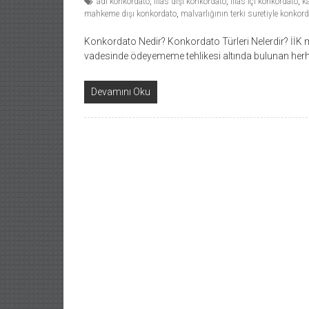
adi konkordato
,
iflas dışı konkordato
,
iflas içi konkordato
,
k
mahkeme dışı konkordato
,
malvarlığının terki suretiyle konkor
Konkordato Nedir? Konkordato Türleri Nelerdir? İİK 
vadesinde ödeyememe tehlikesi altında bulunan herha
Devamını Oku