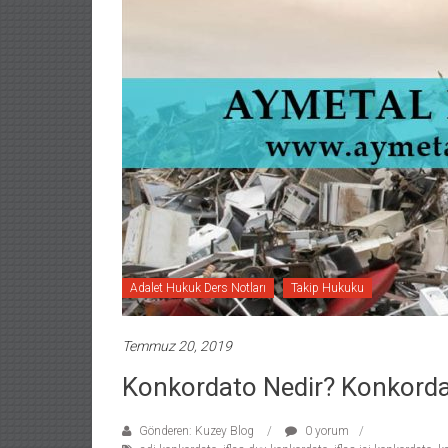
Adalet Hukuk Ders Notları
Takip Hukuku
Temmuz 20, 2019
Konkordato Nedir? Konkordat
Gönderen: Kuzey Blog
0 yorum