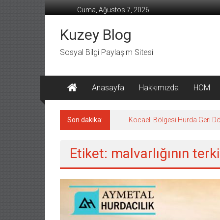
İçeriğe
Cuma, Ağustos 7, 2026
geç
Kuzey Blog
Sosyal Bilgi Paylaşım Sitesi
Anasayfa
Hakkımızda
HOM
Son dakika:
Kocaeli Bölgesi Hurda Geri D
Etiket: malvarlığının ter