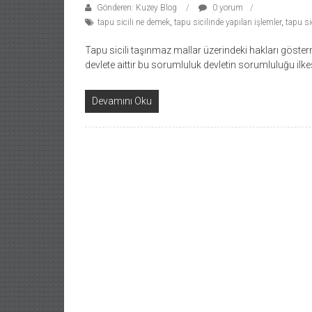
Gönderen: Kuzey Blog
0 yorum
tapu sicili ne demek
,
tapu sicilinde yapılan işlemler
,
tapu si
Tapu sicili taşınmaz mallar üzerindeki hakları göster
devlete aittir bu sorumluluk devletin sorumluluğu ilke
Devamını Oku