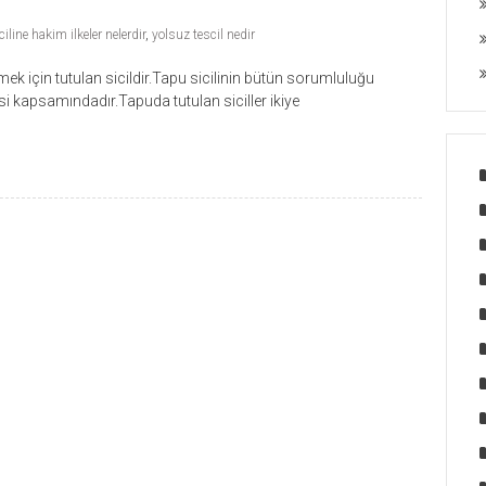
ciline hakim ilkeler nelerdir
,
yolsuz tescil nedir
mek için tutulan sicildir.Tapu sicilinin bütün sorumluluğu
si kapsamındadır.Tapuda tutulan siciller ikiye