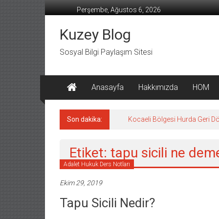
İçeriğe
Perşembe, Ağustos 6, 2026
geç
Kuzey Blog
Sosyal Bilgi Paylaşım Sitesi
Anasayfa
Hakkımızda
HOM
Son dakika:
Kocaeli Bölgesi Hurda Geri D
Etiket: tapu sicili ne dem
Adalet Hukuk Ders Notları
Ekim 29, 2019
Tapu Sicili Nedir?