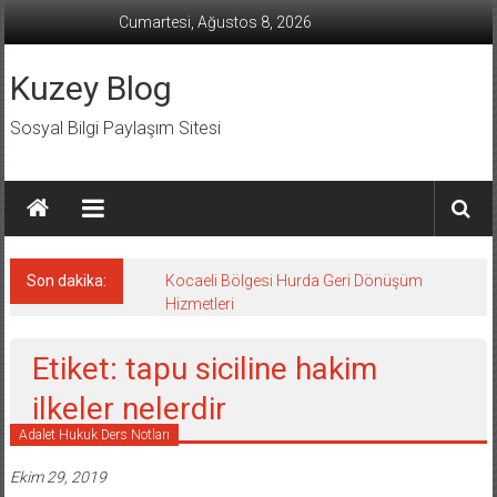
İçeriğe
Cumartesi, Ağustos 8, 2026
geç
Kuzey Blog
Sosyal Bilgi Paylaşım Sitesi
Son dakika:
Kocaeli Bölgesi Hurda Geri Dönüşüm
Hizmetleri
Etiket: tapu siciline hakim
ilkeler nelerdir
Adalet Hukuk Ders Notları
Ekim 29, 2019