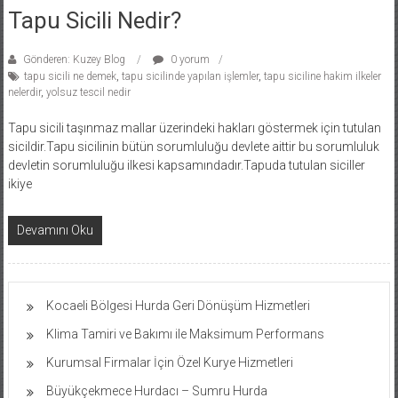
Tapu Sicili Nedir?
Gönderen: Kuzey Blog
0 yorum
tapu sicili ne demek
,
tapu sicilinde yapılan işlemler
,
tapu siciline hakim ilkeler
nelerdir
,
yolsuz tescil nedir
Tapu sicili taşınmaz mallar üzerindeki hakları göstermek için tutulan
sicildir.Tapu sicilinin bütün sorumluluğu devlete aittir bu sorumluluk
devletin sorumluluğu ilkesi kapsamındadır.Tapuda tutulan siciller
ikiye
Devamını Oku
Kocaeli Bölgesi Hurda Geri Dönüşüm Hizmetleri
Klima Tamiri ve Bakımı ile Maksimum Performans
Kurumsal Firmalar İçin Özel Kurye Hizmetleri
Büyükçekmece Hurdacı – Sumru Hurda