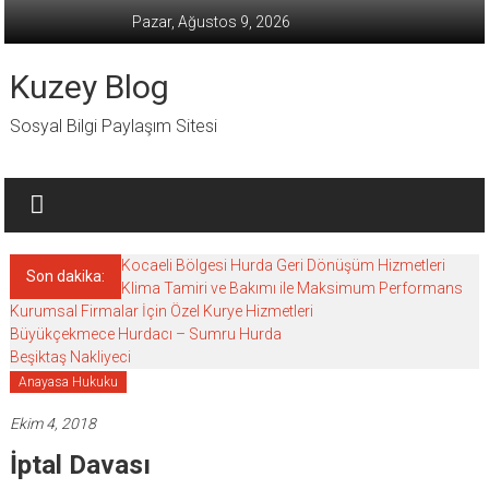
İçeriğe
Pazar, Ağustos 9, 2026
geç
Kuzey Blog
Sosyal Bilgi Paylaşım Sitesi
Kocaeli Bölgesi Hurda Geri Dönüşüm Hizmetleri
Son dakika:
Klima Tamiri ve Bakımı ile Maksimum Performans
Kurumsal Firmalar İçin Özel Kurye Hizmetleri
Büyükçekmece Hurdacı – Sumru Hurda
Beşiktaş Nakliyeci
Anayasa Hukuku
Ekim 4, 2018
İptal Davası