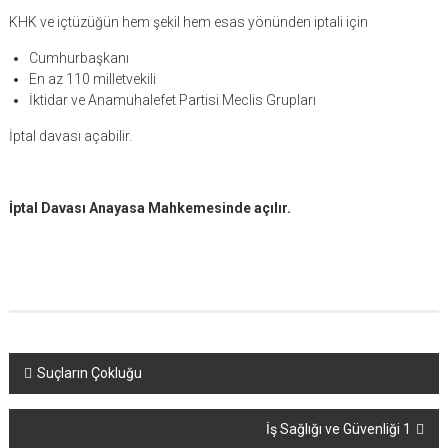
KHK ve içtüzüğün hem şekil hem esas yönünden iptali için
Cumhurbaşkanı
En az 110 milletvekili
İktidar ve Anamuhalefet Partisi Meclis Grupları
İptal davası açabilir.
İptal Davası Anayasa Mahkemesinde açılır.
Yazı
Suçların Çokluğu
dolaşımı
İş Sağlığı ve Güvenliği 1