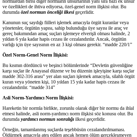
normlardan birisi diğer normların unsurlarının yanı sıra bazı ek unsur
ve özellikleri de ihtiva ediyorsa, özel-genel norm ilişkisi olur. Bu
durumda
özel normun önceliği ilkesi
geçerlidir.
Kanunun suç saydığı fiilleri işlemek amacıyla örgüt kuranlar veya
yönetenler, örgütün yapısı, sahip bulunduğu üye sayısı ile araç ve
gereç bakımından amaç suçları işlemeye elverişli olması halinde, 2
yıldan 6 yıla kadar hapis cezası ile cezalandırılır. Ancak, örgütün
varlığı için üye sayısının en az 3 kişi olması gerekir. “madde 220/1”
Özel Norm-Genel Norm İlişkisi:
Bu kısmın dördüncü ve beşinci bölümlerinde “Devletin güvenliğine
karşı suçlar ile Anayasal düzene ve bu düzenin işleyişine karşı suçlar
madde 302-316 arası” yer alan suçları işlemek amacıyla, silahlı örgüt
kuran veya yöneten kişi, 10 yıldan 15 yıla kadar hapis cezası ile
cezalandırılır. “madde 314”
Asli Norm-Yardımcı Norm İlişkisi:
Hareketin bir normla birlikte, zorunlu olarak diğer bir normu da ihlal
etmesi halinde, asli norm-yardımcı norm ilişkisi söz konusu olur. Bu
durumda
yardımcı normun sonralığı
ilkesi geçerlidir.
Örneğin, tamamlanmış suçlarda teşebbüsün cezalandırılmaması.
Öldürmek amacıyla ateş edilen ancak hemen ölüm gerçekleşmeyen