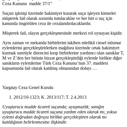
Ceza Kanunu madde 37/1”
Suçun işlenişi üzerinde hakimiyet kurarak suçu işleyen kimseler
müşterek fail olarak sorumlu tutulacaklar ve her biri o suç için
kanunda öngörülen ceza ile cezalandırılacaklardır.
Müşterek fail, olayın gerçekleşmesinde merkezi rol oynayan kişidir.
Aynı zaman ve mekanda birbirlerini takiben nitelikli cinsel istismar
eylemlerini gerçekleştirirlerken mağdura üzerinde ortak hakimiyet
kurmak suretiyle direncini kırıp birbirlerine yardımcı olan sanıklar T,
M ve Z’den her birinin bizzat gerçekleştirdiği eylemle birlikte diğer
sanıkların eylemlerine Türk Ceza Kanunu’nun 37. maddesi
kapsamında fail olarak katılmış olmasından dolayı …
Yargıtay Ceza Genel Kurulu
2012/10-1323; K. 2013/117; T. 2.4.2013
Uyuşturucu madde ticareti suçunda; uyuşmazlık; sanığın
uyuşturucu madde ticareti suçuna yardım eden olarak mı, yoksa
eylemi doğrudan doğruya birlikte gerçekleştiren olarak mı
katıldığının belirlenmesine ilişkindir.