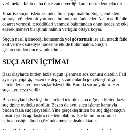
verilmekte, failin daha önce zaten verdiği karar desteklenmektedir.
Vaat
ise suçun işlenmesinden önce yapılmalıdır. Suç işlendikten
sonraya yönelen bir yardımda bulunmayı ifade eder. Asli maddi faile
cesaret vermesi, tereddütleri yenmesi bakımından onun iradesine etki
ederek manevi bir iştirak halinin varlığını ortaya koyar.
Suçun nasıl işleneceği konusunda
yol göstermek
ise asli maddi faile
akıl vermek suretiyle iradesine etkide bulunmaktır. Suçun
işlenmesinden önce yapılmalıdır.
SUÇLARIN İÇTİMAI
Bazı olaylarda birden fazla suçun işlenmesi söz konusu olabilir. Fail
ayrı ayrı yaptığı, bazen de değişik zamanlarda gerçekleştirdiği
hareketlerle ayrı ayrı suçlar işleyebilir. Burada sorun yoktur. Her
suça ayrı ceza verilir.
Bazı olaylarda ise kişinin hareketi tek olmasına rağmen birden fazla
suç tipine uyduğu görülür. Bazen de aynı suçu işleme kararıyla
birden fazla suç işleyebilir. Yine gerçekleştirilen bir suç diğer suçun
unsuru ya da ağırlaştırıcı nedeni olabilir. İşte bütün bu sorunlar
içtima başlığı altında çözümlenmeye çalışılmaktadır.