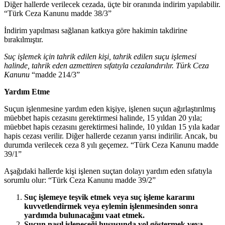
Diğer hallerde verilecek cezada, üçte bir oranında indirim yapılabilir.
“Türk Ceza Kanunu madde 38/3”
İndirim yapılması sağlanan katkıya göre hakimin takdirine
bırakılmıştır.
Suç işlemek için tahrik edilen kişi, tahrik edilen suçu işlemesi
halinde, tahrik eden azmettiren sıfatıyla cezalandırılır. Türk Ceza
Kanunu
“madde 214/3”
Yardım Etme
Suçun işlenmesine yardım eden kişiye, işlenen suçun ağırlaştırılmış
müebbet hapis cezasını gerektirmesi halinde, 15 yıldan 20 yıla;
müebbet hapis cezasını gerektirmesi halinde, 10 yıldan 15 yıla kadar
hapis cezası verilir. Diğer hallerde cezanın yarısı indirilir. Ancak, bu
durumda verilecek ceza 8 yılı geçemez. “Türk Ceza Kanunu madde
39/1”
Aşağıdaki hallerde kişi işlenen suçtan dolayı yardım eden sıfatıyla
sorumlu olur: “Türk Ceza Kanunu madde 39/2”
Suç işlemeye teşvik etmek veya suç işleme kararını
kuvvetlendirmek veya eylemin işlenmesinden sonra
yardımda bulunacağını vaat etmek.
Suçun nasıl işleneceği hususunda yol göstermek veya