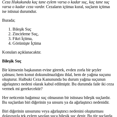
Ceza Hukukunda kaç tane eylem varsa o kadar suç, kaç tane suç
varsa o kadar ceza vardır.
Cezaların içtimaı kural, suçların içtimaı
ise istisnai durumdur.
Burada;
Bileşik Suç
Zincirleme Suç,
Fikri İçtima,
Görünüşte İçtima
Konuları açıklanacaktır.
Bileşik Suç
Bir kimsenin başkasının evine girerek, evden zorla bir şeyler
çalması; hem konut dokunulmazlığını ihlal, hem de yağma suçunu
oluşturur. Halbuki Ceza Kanununda bu durum yağma suçunun
ağırlaştırıcı nedeni olarak kabul edilmiştir. Bu durumda faile iki ceza
vermek mi gerekecektir?
Her neticenin bağımsız suç olmasının bir istisnası bileşik suçlardır.
Bu suçlardan biri diğerinin ya unsuru ya da ağırlaştırıcı nedenidir.
Biri diğerinin unsurunu veya ağırlaştırıcı nedenini oluşturması
dolayısıyla tek eylem sayılan suça bileşik suç denir. Bu tür suçlarda