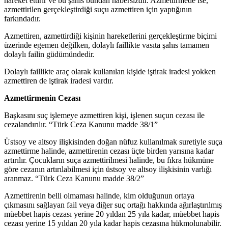
hareket ettirir ve bu şahıs bundan habersizdir. Azmettirmede ise,
azmettirilen gerçekleştirdiği suçu azmettiren için yaptığının
farkındadır.
Azmettiren, azmettirdiği kişinin hareketlerini gerçekleştirme biçimi
üzerinde egemen değilken, dolaylı faillikte vasıta şahıs tamamen
dolaylı failin güdümündedir.
Dolaylı faillikte araç olarak kullanılan kişide iştirak iradesi yokken
azmettiren de iştirak iradesi vardır.
Azmettirmenin Cezası
Başkasını suç işlemeye azmettiren kişi, işlenen suçun cezası ile
cezalandırılır. “Türk Ceza Kanunu madde 38/1”
Üstsoy ve altsoy ilişkisinden doğan nüfuz kullanılmak suretiyle suça
azmettirme halinde, azmettirenin cezası üçte birden yarısına kadar
artırılır. Çocukların suça azmettirilmesi halinde, bu fıkra hükmüne
göre cezanın artırılabilmesi için üstsoy ve altsoy ilişkisinin varlığı
aranmaz. “Türk Ceza Kanunu madde 38/2”
Azmettirenin belli olmaması halinde, kim olduğunun ortaya
çıkmasını sağlayan fail veya diğer suç ortağı hakkında ağırlaştırılmış
müebbet hapis cezası yerine 20 yıldan 25 yıla kadar, müebbet hapis
cezası yerine 15 yıldan 20 yıla kadar hapis cezasına hükmolunabilir.