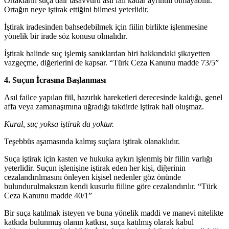
Ortakların suça dair tasavvuru asli fail kadar ayrıntılı olmayabilir.
Ortağın neye iştirak ettiğini bilmesi yeterlidir.
İştirak iradesinden bahsedebilmek için fiilin birlikte işlenmesine
yönelik bir irade söz konusu olmalıdır.
İştirak halinde suç işlemiş sanıklardan biri hakkındaki şikayetten
vazgeçme, diğerlerini de kapsar. “Türk Ceza Kanunu madde 73/5”
4. Suçun İcrasına Başlanması
Asıl failce yapılan fiil, hazırlık hareketleri derecesinde kaldığı, genel
affa veya zamanaşımına uğradığı takdirde iştirak hali oluşmaz.
Kural, suç yoksa iştirak da yoktur.
Teşebbüs aşamasında kalmış suçlara iştirak olanaklıdır.
Suça iştirak için kasten ve hukuka aykırı işlenmiş bir fiilin varlığı
yeterlidir. Suçun işlenişine iştirak eden her kişi, diğerinin
cezalandırılmasını önleyen kişisel nedenler göz önünde
bulundurulmaksızın kendi kusurlu fiiline göre cezalandırılır. “Türk
Ceza Kanunu madde 40/1”
Bir suça katılmak isteyen ve buna yönelik maddi ve manevi nitelikte
katkıda bulunmuş olanın katkısı, suça katılmış olarak kabul