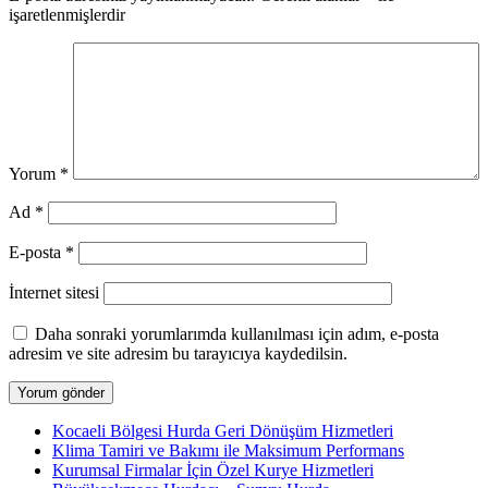
işaretlenmişlerdir
Yorum
*
Ad
*
E-posta
*
İnternet sitesi
Daha sonraki yorumlarımda kullanılması için adım, e-posta
adresim ve site adresim bu tarayıcıya kaydedilsin.
Kocaeli Bölgesi Hurda Geri Dönüşüm Hizmetleri
Klima Tamiri ve Bakımı ile Maksimum Performans
Kurumsal Firmalar İçin Özel Kurye Hizmetleri