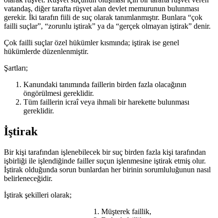
vatandaş, diğer tarafta rüşvet alan devlet memurunun bulunması
gerekir. İki tarafın fiili de suç olarak tanımlanmıştır. Bunlara “çok
failli suçlar”, “zorunlu iştirak” ya da “gerçek olmayan iştirak” denir.
Çok failli suçlar özel hükümler kısmında; iştirak ise genel
hükümlerde düzenlenmiştir.
Şartları;
Kanundaki tanımında faillerin birden fazla olacağının
öngörülmesi gereklidir.
Tüm faillerin icraî veya ihmali bir harekette bulunması
gereklidir.
İştirak
Bir kişi tarafından işlenebilecek bir suç birden fazla kişi tarafından
işbirliği ile işlendiğinde failler suçun işlenmesine iştirak etmiş olur.
İştirak olduğunda sorun bunlardan her birinin sorumluluğunun nasıl
belirleneceğidir.
İştirak şekilleri olarak;
Müşterek faillik,