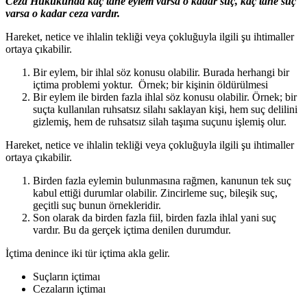
Ceza Hukukunda kaç tane eylem varsa o kadar suç, kaç tane suç
varsa o kadar ceza vardır.
Hareket, netice ve ihlalin tekliği veya çokluğuyla ilgili şu ihtimaller
ortaya çıkabilir.
Bir eylem, bir ihlal söz konusu olabilir. Burada herhangi bir
içtima problemi yoktur. Örnek; bir kişinin öldürülmesi
Bir eylem ile birden fazla ihlal söz konusu olabilir. Örnek; bir
suçta kullanılan ruhsatsız silahı saklayan kişi, hem suç delilini
gizlemiş, hem de ruhsatsız silah taşıma suçunu işlemiş olur.
Hareket, netice ve ihlalin tekliği veya çokluğuyla ilgili şu ihtimaller
ortaya çıkabilir.
Birden fazla eylemin bulunmasına rağmen, kanunun tek suç
kabul ettiği durumlar olabilir. Zincirleme suç, bileşik suç,
geçitli suç bunun örnekleridir.
Son olarak da birden fazla fiil, birden fazla ihlal yani suç
vardır. Bu da gerçek içtima denilen durumdur.
İçtima denince iki tür içtima akla gelir.
Suçların içtimaı
Cezaların içtimaı