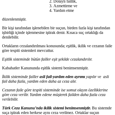
Dolaylı faillik,
Azmettirme ve
Yardım etme
düzenlenmiştir.
Bir kişi tarafından işlenebilen bir suçun, birden fazla kişi tarafından
işbirliği içinde işlenmesine iştirak denir. Kısaca suç ortaklığı da
denilebilir.
Ortakların cezalandırılması konusunda; eşitlik, ikilik ve cezanın faile
göre tespiti sistemleri mevcuttur.
Eşitlik sisteminde bütün failler eşit şekilde cezalandırılır.
Kabahatler Kanununda eşitlik sistemi benimsenmiştir.
İkilik sisteminde failler
asli fail-yardım eden
ayrımı
yapılır ve asli
fail daha fazla, yardım eden daha az ceza alır.
Cezanın faile göre tespiti sisteminde ise somut olayın özelliklerine
göre ceza verilir. Yardım edene müşterek failden daha fazla ceza
verilebilir.
Türk Ceza Kanunu’nda ikilik sistemi benimsenmiştir.
Bu sistemde
suça iştirak eden herkese aynı ceza verilmez. Ortaklar suçun