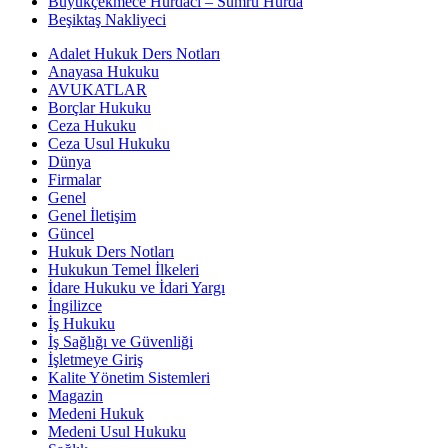
Büyükçekmece Hurdacı – Sumru Hurda
Beşiktaş Nakliyeci
Adalet Hukuk Ders Notları
Anayasa Hukuku
AVUKATLAR
Borçlar Hukuku
Ceza Hukuku
Ceza Usul Hukuku
Dünya
Firmalar
Genel
Genel İletişim
Güncel
Hukuk Ders Notları
Hukukun Temel İlkeleri
İdare Hukuku ve İdari Yargı
İngilizce
İş Hukuku
İş Sağlığı ve Güvenliği
İşletmeye Giriş
Kalite Yönetim Sistemleri
Magazin
Medeni Hukuk
Medeni Usul Hukuku