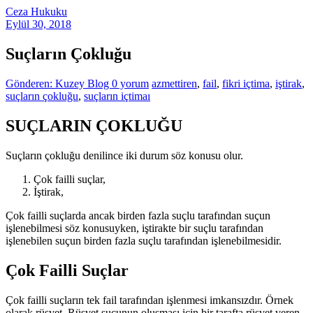
Ceza Hukuku
Eylül 30, 2018
Suçların Çokluğu
Gönderen: Kuzey Blog
0 yorum
azmettiren
,
fail
,
fikri içtima
,
iştirak
,
suçların çokluğu
,
suçların içtimaı
SUÇLARIN ÇOKLUĞU
Suçların çokluğu denilince iki durum söz konusu olur.
Çok failli suçlar,
İştirak,
Çok failli suçlarda ancak birden fazla suçlu tarafından suçun
işlenebilmesi söz konusuyken, iştirakte bir suçlu tarafından
işlenebilen suçun birden fazla suçlu tarafından işlenebilmesidir.
Çok Failli Suçlar
Çok failli suçların tek fail tarafından işlenmesi imkansızdır. Örnek
olarak rüşvet. Rüşvet suçunun oluşması için bir tarafta rüşvet veren