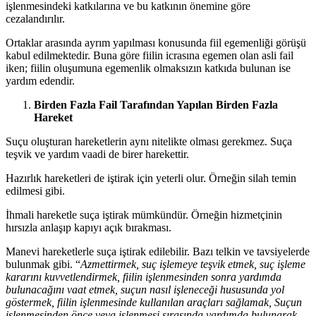
işlenmesindeki katkılarına ve bu katkının önemine göre
cezalandırılır.
Ortaklar arasında ayrım yapılması konusunda fiil egemenliği görüşü
kabul edilmektedir. Buna göre fiilin icrasına egemen olan asli fail
iken; fiilin oluşumuna egemenlik olmaksızın katkıda bulunan ise
yardım edendir.
Birden Fazla Fail Tarafından Yapılan Birden Fazla
Hareket
Suçu oluşturan hareketlerin aynı nitelikte olması gerekmez. Suça
teşvik ve yardım vaadi de birer harekettir.
Hazırlık hareketleri de iştirak için yeterli olur. Örneğin silah temin
edilmesi gibi.
İhmali hareketle suça iştirak mümkündür. Örneğin hizmetçinin
hırsızla anlaşıp kapıyı açık bırakması.
Manevi hareketlerle suça iştirak edilebilir. Bazı telkin ve tavsiyelerde
bulunmak gibi. “
Azmettirmek, suç işlemeye teşvik etmek, suç işleme
kararını kuvvetlendirmek, fiilin işlenmesinden sonra yardımda
bulunacağını vaat etmek, suçun nasıl işleneceği hususunda yol
göstermek, fiilin işlenmesinde kullanılan araçları sağlamak, Suçun
işlenmesinden önce veya işlenmesi sırasında yardımda bulunarak