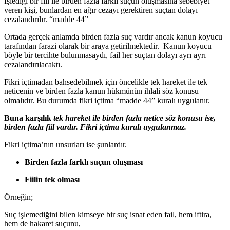
İşlediği bir fiil ile birden fazla farklı suçun oluşmasına sebebiyet
veren kişi, bunlardan en ağır cezayı gerektiren suçtan dolayı
cezalandırılır. “madde 44”
Ortada gerçek anlamda birden fazla suç vardır ancak kanun koyucu
tarafından farazi olarak bir araya getirilmektedir. Kanun koyucu
böyle bir tercihte bulunmasaydı, fail her suçtan dolayı ayrı ayrı
cezalandırılacaktı.
Fikri içtimadan bahsedebilmek için öncelikle tek hareket ile tek
neticenin ve birden fazla kanun hükmünün ihlali söz konusu
olmalıdır. Bu durumda fikri içtima “madde 44” kuralı uygulanır.
Buna karşılık
tek hareket ile birden fazla netice söz konusu ise,
birden fazla fiil vardır. Fikri içtima kuralı uygulanmaz.
Fikri içtima’nın unsurları ise şunlardır.
Birden fazla farklı suçun oluşması
Fiilin tek olması
Örneğin;
Suç işlemediğini bilen kimseye bir suç isnat eden fail, hem iftira,
hem de hakaret suçunu,