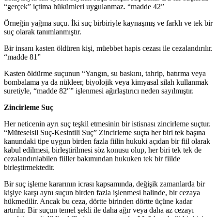
“gerçek” içtima hükümleri uygulanmaz. “madde 42”
Örneğin yağma suçu. İki suç birbiriyle kaynaşmış ve farklı ve tek bir
suç olarak tanımlanmıştır.
Bir insanı kasten öldüren kişi, müebbet hapis cezası ile cezalandırılır.
“madde 81”
Kasten öldürme suçunun “Yangın, su baskını, tahrip, batırma veya
bombalama ya da nükleer, biyolojik veya kimyasal silah kullanmak
suretiyle, “madde 82″” işlenmesi ağırlaştırıcı neden sayılmıştır.
Zincirleme Suç
Her neticenin ayrı suç teşkil etmesinin bir istisnası zincirleme suçtur.
“Müteselsil Suç-Kesintili Suç” Zincirleme suçta her biri tek başına
kanundaki tipe uygun birden fazla fiilin hukuki açıdan bir fiil olarak
kabul edilmesi, birleştirilmesi söz konusu olup, her biri tek tek de
cezalandırılabilen fiiller bakımından hukuken tek bir fiilde
birleştirmektedir.
Bir suç işleme kararının icrası kapsamında, değişik zamanlarda bir
kişiye karşı aynı suçun birden fazla işlenmesi halinde, bir cezaya
hükmedilir. Ancak bu ceza, dörtte birinden dörtte üçüne kadar
artırılır. Bir suçun temel şekli ile daha ağır veya daha az cezayı