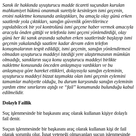
Sanık ile hakkında uyuşturucu madde ticareti suçundan kurulan
mahkumiyet hükmü onanmak suretiyle kesinleşen ismi geçenin,
eroini nakletme konusunda anlaştıkları, bu amaçla olay günü erken
saatlerde yola çıktıkları, sanığın güvenlik görevlilerince
yapılabilecek bir yol kontrolünü ismi geçene haber vermek amacıyla
aracıyla önden gittiği ve telefonla ismi geçeni yönlendirdiği, olay
günü her iki sanık arasında sabahın erken saatlerinde başlayıp ismi
geçenin yakalandığı saatlere kadar devam eden telefon
konuşmalarının tespit edildiği, ismi geçenin, sanığın yönlendirmesi
olmadan uyuşturucu maddeyi istediği yere ulaştırmasının mümkün
olmadığı, sanıkların suça konu uyuşturucu maddeyi birlikte
nakletme konusunda önceden anlaşmaya vardıkları ve bu
anlaşmaya göre hareket ettikleri, dolayısıyla sanığın eyleminin,
uyuşturucu maddeyi bizzat taşımakta olan ismi geçenin eylemini
tamamlar mahiyette olduğu, bu durum karşısında sanığın eyleminin
yardım etme sınırlarını aştığı ve “fail” konumunda bulunduğu kabul
edilmelidir.
Dolaylı Faillik
Suç işlenmesinde bir başkasını araç olarak kullanan kişiye dolaylı
fail denir.
Suçun işlenmesinde bir başkasını araç olarak kullanan kişi de fail
olarak sorumlu olur. İsnat yeteneği olmayanları suçun işlenmesinde