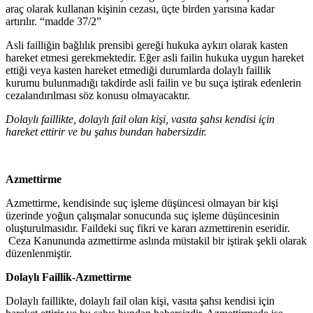
araç olarak kullanan kişinin cezası, üçte birden yarısına kadar
artırılır. “madde 37/2”
Asli failliğin bağlılık prensibi gereği hukuka aykırı olarak kasten
hareket etmesi gerekmektedir. Eğer asli failin hukuka uygun hareket
ettiği veya kasten hareket etmediği durumlarda dolaylı faillik
kurumu bulunmadığı takdirde asli failin ve bu suça iştirak edenlerin
cezalandırılması söz konusu olmayacaktır.
Dolaylı faillikte, dolaylı fail olan kişi, vasıta şahsı kendisi için
hareket ettirir ve bu şahıs bundan habersizdir.
Azmettirme
Azmettirme, kendisinde suç işleme düşüncesi olmayan bir kişi
üzerinde yoğun çalışmalar sonucunda suç işleme düşüncesinin
oluşturulmasıdır. Faildeki suç fikri ve kararı azmettirenin eseridir.
Ceza Kanununda azmettirme aslında müstakil bir iştirak şekli olarak
düzenlenmiştir.
Dolaylı Faillik-Azmettirme
Dolaylı faillikte, dolaylı fail olan kişi, vasıta şahsı kendisi için