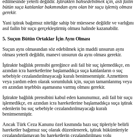
edilmesinde yeterli değildir.
İştirakten bahsedebilmek için, asli failin
bütün suça katılanlar bakımından aynı olan bir suçu işlemiş olması
gerekir.
Yani iştirak bağımsız niteliğe sahip bir müessese değildir ve varlığını
asıl failin bir suçu gerçekleştirmiş olması halinde kazanabilir.
5. Suçun Bütün Ortaklar İçin Aynı Olması
Suçun aynı olmasından söz edebilmek için maddi unsurun aynı
olması yeterli değildir, manevi unsurun da aynı olması gerekir.
İştirakte bağlılık prensibi gereğince asli fail bir suç işlemedikçe, en
azından icra hareketlerine başlamadıkça suça katılanların o suç
sebebiyle cezalandırılmayacağı kuralı benimsenmiştir. Azmettiren
veya yardım eden olarak sorumluluk için, suçun tamamlanmış veya
en azından teşebbüs aşamasına varmış olması gerekir.
İştirakte bağlılık prensibini kabul eden kanunumuz, asli fail bir suçu
işlemedikçe, en azından icra hareketlerine başlamadıkça suça iştirak
edenlerin bu suç sebebiyle cezalandırılmayacağı kuralı
benimsenmiştir.
Ancak Türk Ceza Kanunu özel kısmında bazı suç tipleriyle belirli
hareketler bağımsız suç olarak düzenlenerek, iştirak hükümleriyle
cezalandırılamayan bu hareketlerin cezalandırılması yolu