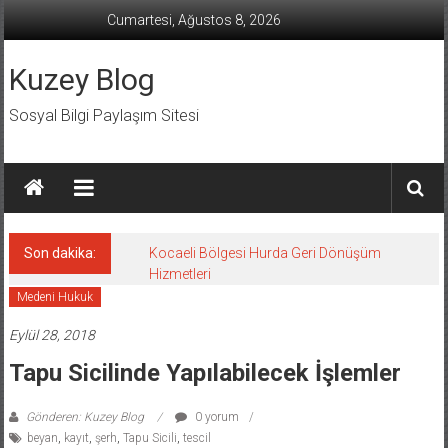
İçeriğe
Cumartesi, Ağustos 8, 2026
geç
Kuzey Blog
Sosyal Bilgi Paylaşım Sitesi
Son dakika:
Kocaeli Bölgesi Hurda Geri Dönüşüm
Hizmetleri
Medeni Hukuk
Eylül 28, 2018
Tapu Sicilinde Yapılabilecek İşlemler
Gönderen: Kuzey Blog
0 yorum
beyan
,
kayıt
,
şerh
,
Tapu Sicili
,
tescil